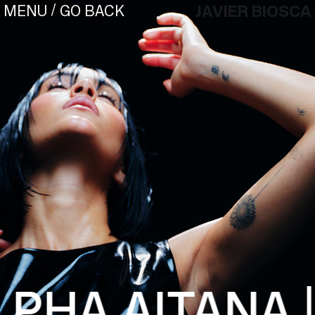
/
JAVIER BIOSCA
GO BACK
MENU
¿#/*?
LPHA.
AITANA |
CONTACT