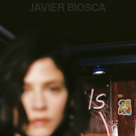
JAVIER BIOSCA
¿#/*?