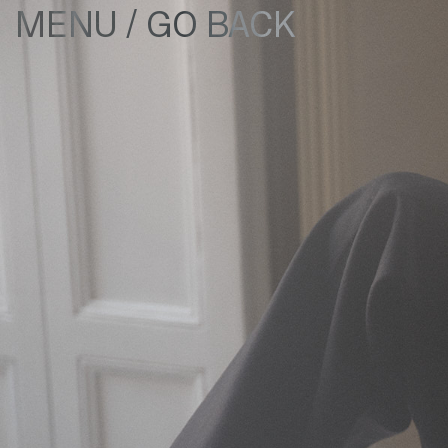
/
GO BACK
MENU