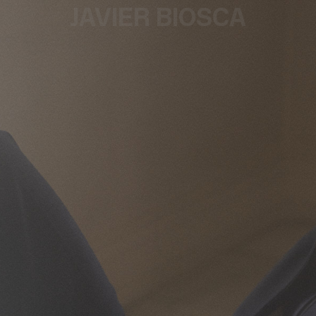
JAVIER BIOSCA
¿#/*?