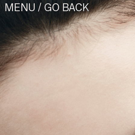
/
GO BACK
MENU