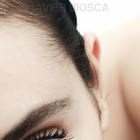
JAVIER BIOSCA
¿#/*?