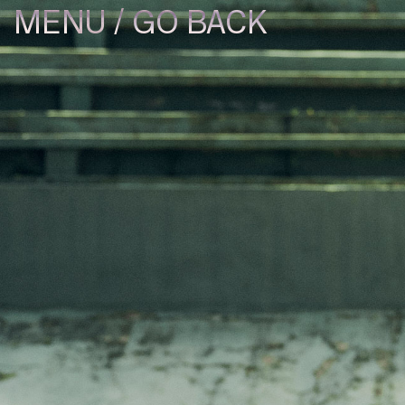
/
GO BACK
MENU