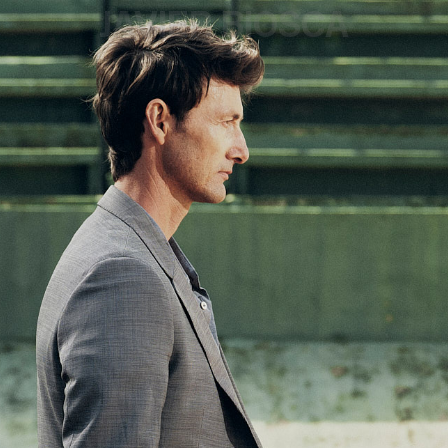
JAVIER BIOSCA
¿#/*?