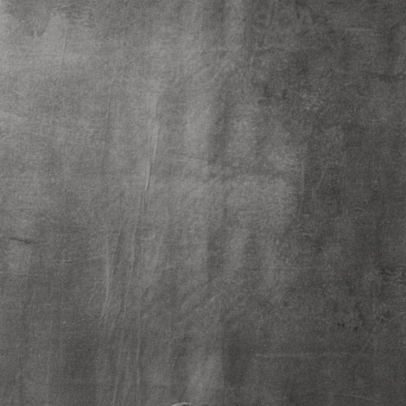
JAVIER BIOSCA
¿#/*?