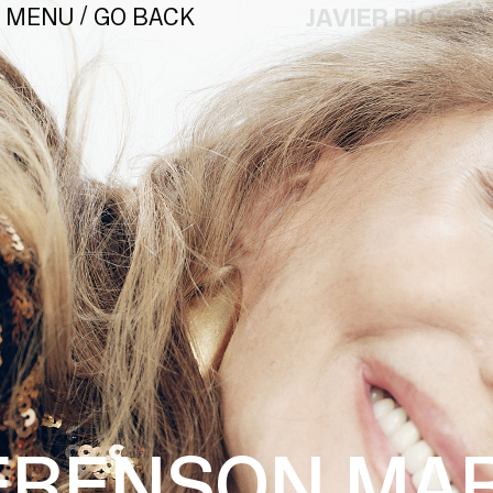
/
JAVIER BIOSCA
GO BACK
MENU
¿#/*?
ERENSON.
MAR
CONTACT