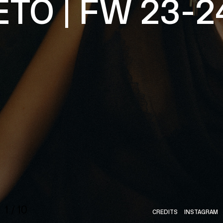
O | FW 23-24
HOME
1
/
10
CREDITS
INSTAGRAM