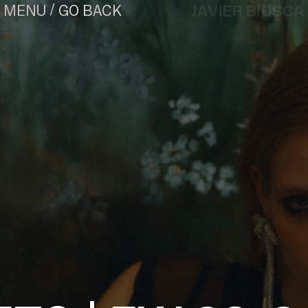
/
JAVIER BIOSCA
GO BACK
MENU
¿#/*?
CONTACT