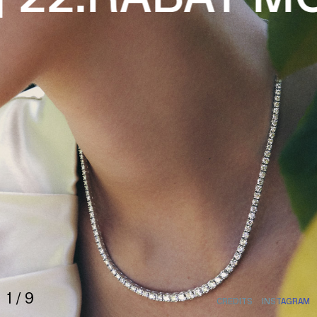
HOME
1
/
9
CREDITS
INSTAGRAM