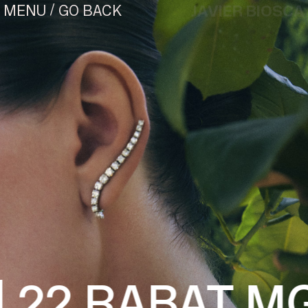
/
JAVIER BIOSCA
GO BACK
MENU
¿#/*?
22.
RABAT MG 
CONTACT