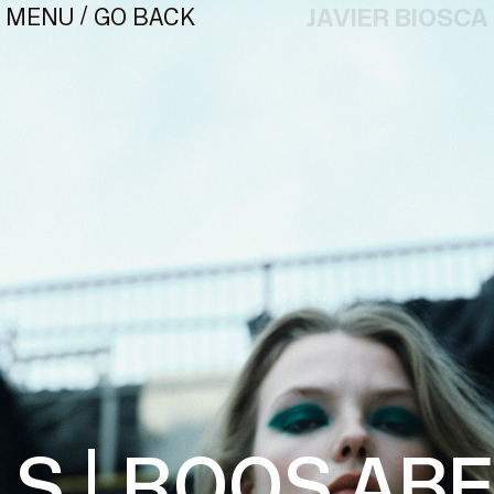
/
JAVIER BIOSCA
GO BACK
MENU
¿#/*?
 |.
ROOS ABEL
CONTACT