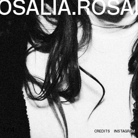
OSALÍA.
ROSAL
HOME
1
/
4
CREDITS
INSTAGRAM