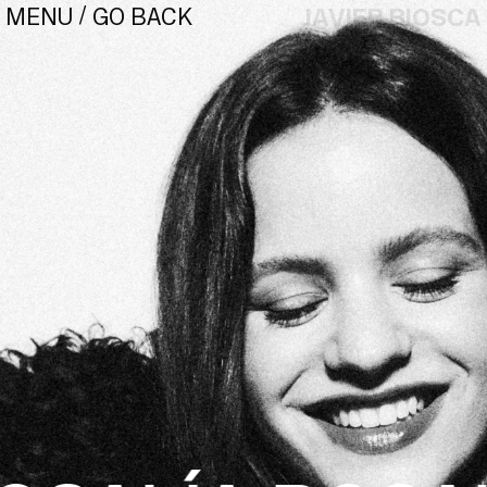
/
JAVIER BIOSCA
GO BACK
MENU
¿#/*?
CONTACT