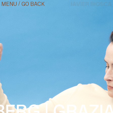
/
JAVIER BIOSCA
GO BACK
MENU
¿#/*?
ERG | GRAZIA
CONTACT